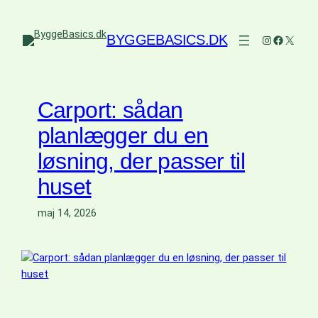
Spring
til
BYGGEBASICS.DK
Instagram
Faceboo
X
indhold
Carport: sådan
planlægger du en
løsning, der passer til
huset
maj 14, 2026